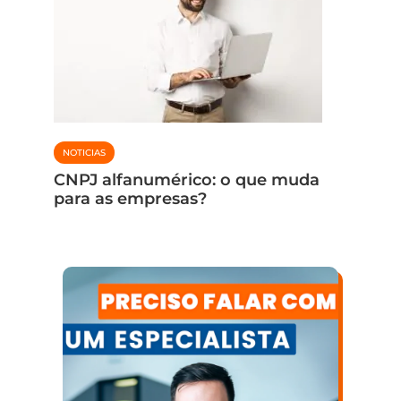
NOTICIAS
NOTICIAS
CNPJ alfanumérico: o que muda
para as empresas?
Como e
client