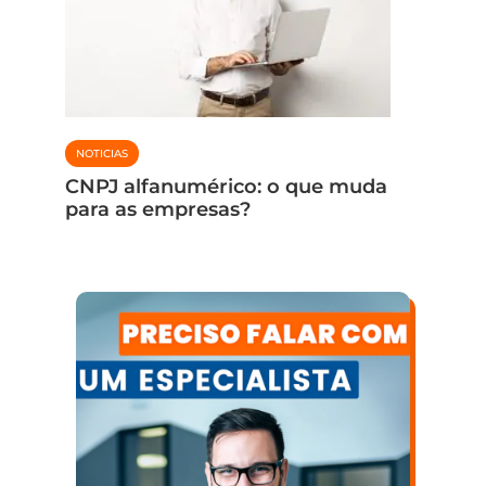
NOTICIAS
NOTICIAS
CNPJ alfanumérico: o que muda
para as empresas?
Como e
client