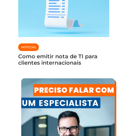
CONTABIL
NOTICIAS
Fim do
de co
Como emitir nota de TI para
para i
clientes internacionais