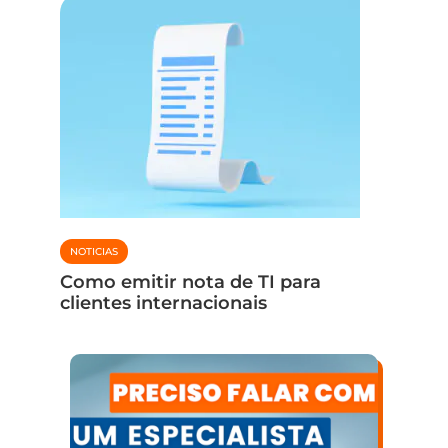
CONTABIL
NOTICIAS
Fim do
de co
Como emitir nota de TI para
para i
clientes internacionais