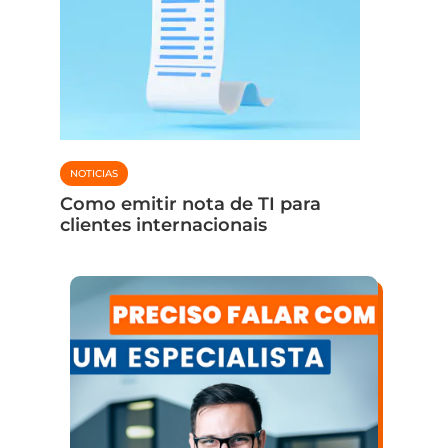
CONTABIL
NOTICIAS
Fim do
de co
Como emitir nota de TI para
para i
clientes internacionais